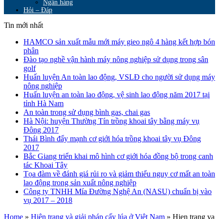
Ngân hàng
Hỏi – Đáp
Tin mới nhất
HAMCO sản xuất mẫu mới máy gieo ngô 4 hàng kết hợp bón
phân
Đào tạo nghề vận hành máy nông nghiệp sử dụng trong sân
golf
Huấn luyện An toàn lao động, VSLĐ cho người sử dụng máy
nông nghiệp
Huấn luyện an toàn lao động, vệ sinh lao động năm 2017 tại
tỉnh Hà Nam
An toàn trong sử dụng bình gas, chai gas
Hà Nội: huyện Thường Tín trồng khoai tây bằng máy vụ
Đông 2017
Thái Bình đẩy mạnh cơ giới hóa trồng khoai tây vụ Đông
2017
Bắc Giang triển khai mô hình cơ giới hóa đồng bộ trong canh
tác Khoai Tây
Tọa đàm về đánh giá rủi ro và giảm thiểu nguy cơ mất an toàn
lao động trong sản xuất nông nghiệp
Công ty TNHH Mía Đường Nghệ An (NASU) chuẩn bị vào
vụ 2017 – 2018
Home
»
Hiện trạng và giải pháp cấy lúa ở Việt Nam
»
Hien trang va