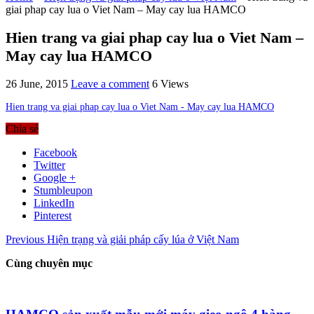
giai phap cay lua o Viet Nam – May cay lua HAMCO
Hien trang va giai phap cay lua o Viet Nam –
May cay lua HAMCO
26 June, 2015
Leave a comment
6 Views
Hien trang va giai phap cay lua o Viet Nam - May cay lua HAMCO
Chia sẻ
Facebook
Twitter
Google +
Stumbleupon
LinkedIn
Pinterest
Previous
Hiện trạng và giải pháp cấy lúa ở Việt Nam
Cùng chuyên mục