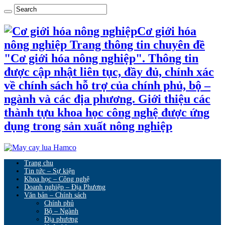
Cơ giới hóa
nông nghiệp Trang thông tin chuyên đề
"Cơ giới hóa nông nghiệp". Thông tin
được cập nhật liên tục, đầy đủ, chính xác
về chính sách hỗ trợ của chính phủ, bộ –
ngành và các địa phương. Giới thiệu các
thành tựu khoa học công nghệ được ứng
dụng trong sản xuất nông nghiệp
Trang chu
Tin tức – Sự kiện
Khoa học – Công nghệ
Doanh nghiệp – Địa Phương
Văn bản – Chính sách
Chính phủ
Bộ – Ngành
Địa phương