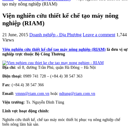
tạo máy nông nghiệp (RIAM)
Viện nghiên cứu thiết kế chế tạo máy nông
nghiệp (RIAM)
21 June, 2015
Doanh nghiệp - Địa Phương
Leave a comment
1,744
Views
Viện nghiên cứu thiết kế chế tạo máy nông nghiệp (RIAM)
là đơn vị sự
nghiệp trực thuộc Bộ Công Thương
Địa chỉ:
số 8, đường Trần Phú, quận Hà Đông – Hà Nội
Điện thoại:
0989 741 728 – (+84.4) 38 547 363
Fax:
(+84.4) 38 547 366
Email:
vmnn@riam.com.vn
hoặc
ndtung@riam.com.vn
Viện trưởng:
Ts. Nguyễn Đình Tùng
Lĩnh vực hoạt động chính:
Nghiên cứu thiết kế, chế tạo máy móc thiết bị phục vụ nông nghiệp chế
biến nông lâm hải sản.