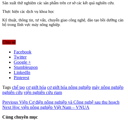
Sản xuất thử nghiệm các sản phẩm trên cơ sở các kết quả nghiên cứu.
Thực hiện các dịch vụ khoa học
Kỹ thuật, thông tin, tư vấn, chuyển giao công nghệ, đào tạo bồi dưỡng cán
bộ trong lĩnh vực máy nông nghiệp.
Chia sẻ
Facebook
Twitter
Google +
Stumbleupon
LinkedIn
Pinterest
Tags
chế tạo
cơ giới hóa
cơ giới hóa nông nghiệp
máy nông nghiệp
nghiên cứu
viện nghiên cứu riam
Previous
Viện Cơ điện nông nghiệp và Công nghệ sau thu hoạch
Next
Học viện nông nghiệp Việt Nam – VNUA
Cùng chuyên mục