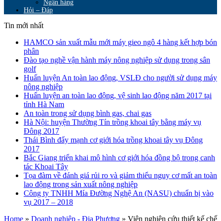
Ngân hàng
Hỏi – Đáp
Tin mới nhất
HAMCO sản xuất mẫu mới máy gieo ngô 4 hàng kết hợp bón
phân
Đào tạo nghề vận hành máy nông nghiệp sử dụng trong sân
golf
Huấn luyện An toàn lao động, VSLĐ cho người sử dụng máy
nông nghiệp
Huấn luyện an toàn lao động, vệ sinh lao động năm 2017 tại
tỉnh Hà Nam
An toàn trong sử dụng bình gas, chai gas
Hà Nội: huyện Thường Tín trồng khoai tây bằng máy vụ
Đông 2017
Thái Bình đẩy mạnh cơ giới hóa trồng khoai tây vụ Đông
2017
Bắc Giang triển khai mô hình cơ giới hóa đồng bộ trong canh
tác Khoai Tây
Tọa đàm về đánh giá rủi ro và giảm thiểu nguy cơ mất an toàn
lao động trong sản xuất nông nghiệp
Công ty TNHH Mía Đường Nghệ An (NASU) chuẩn bị vào
vụ 2017 – 2018
Home
»
Doanh nghiệp - Địa Phương
»
Viện nghiên cứu thiết kế chế