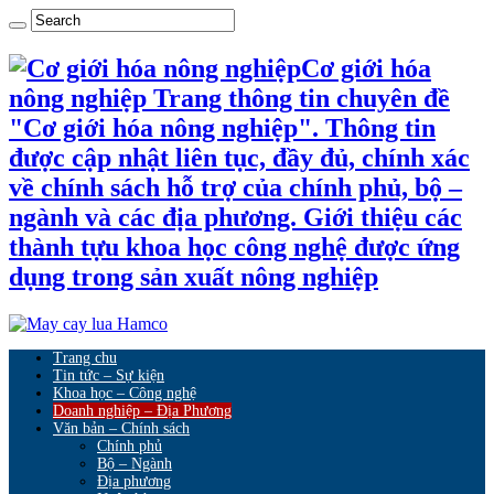
Cơ giới hóa
nông nghiệp Trang thông tin chuyên đề
"Cơ giới hóa nông nghiệp". Thông tin
được cập nhật liên tục, đầy đủ, chính xác
về chính sách hỗ trợ của chính phủ, bộ –
ngành và các địa phương. Giới thiệu các
thành tựu khoa học công nghệ được ứng
dụng trong sản xuất nông nghiệp
Trang chu
Tin tức – Sự kiện
Khoa học – Công nghệ
Doanh nghiệp – Địa Phương
Văn bản – Chính sách
Chính phủ
Bộ – Ngành
Địa phương